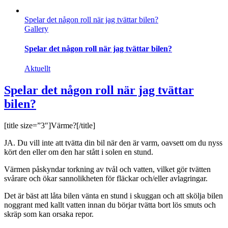
Spelar det någon roll när jag tvättar bilen?
Gallery
Spelar det någon roll när jag tvättar bilen?
Aktuellt
Spelar det någon roll när jag tvättar
bilen?
[title size=”3″]Värme?[/title]
JA. Du vill inte att tvätta din bil när den är varm, oavsett om du nyss
kört den eller om den har stått i solen en stund.
Värmen påskyndar torkning av tvål och vatten, vilket gör tvätten
svårare och ökar sannolikheten för fläckar och/eller avlagringar.
Det är bäst att låta bilen vänta en stund i skuggan och att skölja bilen
noggrant med kallt vatten innan du börjar tvätta bort lös smuts och
skräp som kan orsaka repor.