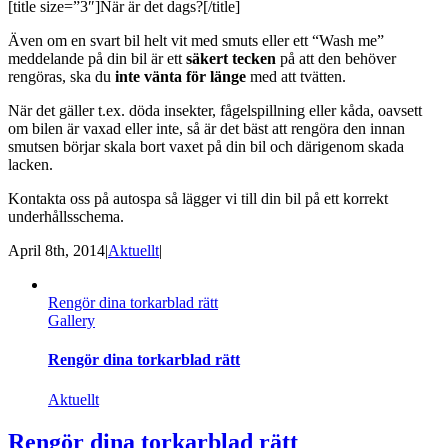
[title size=”3″]När är det dags?[/title]
Även om en svart bil helt vit med smuts eller ett “Wash me”
meddelande på din bil är ett
säkert tecken
på att den behöver
rengöras, ska du
inte vänta för länge
med att tvätten.
När det gäller t.ex. döda insekter, fågelspillning eller kåda, oavsett
om bilen är vaxad eller inte, så är det bäst att rengöra den innan
smutsen börjar skala bort vaxet på din bil och därigenom skada
lacken.
Kontakta oss på autospa så lägger vi till din bil på ett korrekt
underhållsschema.
April 8th, 2014
|
Aktuellt
|
Rengör dina torkarblad rätt
Gallery
Rengör dina torkarblad rätt
Aktuellt
Rengör dina torkarblad rätt