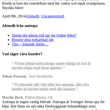
försök ta bort det omedelbart med lite vatten och mjuk svamp/trasa.
Skydda bilen!
April 8th, 2014
|
Aktuellt
,
Uncategorized
|
Aktuellt från autospa
Spelar det någon roll när jag tvättar bilen?
Rengör dina torkarblad rätt
Tips – frätande fåglar…
Vad säger våra kunder?
Vi har jobbat med autospa under många år och är
mycket nöjda med deras tjänster.
Johan Persson
,
Taxi Stockholm
Vi rekondar alla våra bilar hos autospa, alla våra
kunder är mycket nöjda med alla insatser.
Martin Beck
,
Bilförsäljning AB
Autospa är ingen vanlig biltvätt. Autospa är Sveriges första spa för
bilar. Här finns en rad olika förebyggande behandlingar som;