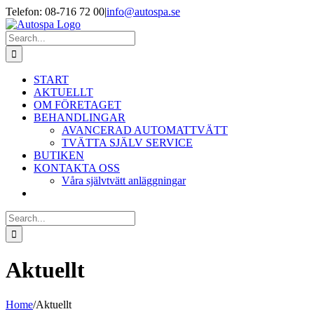
Skip
Telefon: 08-716 72 00
|
info@autospa.se
to
content
Search
for:
START
AKTUELLT
OM FÖRETAGET
BEHANDLINGAR
AVANCERAD AUTOMATTVÄTT
TVÄTTA SJÄLV SERVICE
BUTIKEN
KONTAKTA OSS
Våra självtvätt anläggningar
Search
for:
Aktuellt
Home
/
Aktuellt