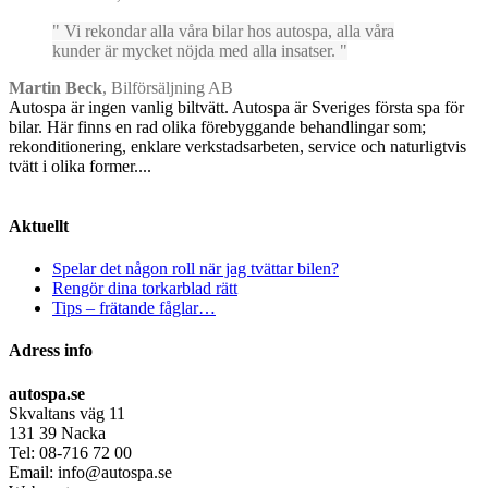
Vi rekondar alla våra bilar hos autospa, alla våra
kunder är mycket nöjda med alla insatser.
Martin Beck
,
Bilförsäljning AB
Autospa är ingen vanlig biltvätt. Autospa är Sveriges första spa för
bilar. Här finns en rad olika förebyggande behandlingar som;
rekonditionering, enklare verkstadsarbeten, service och naturligtvis
tvätt i olika former....
Aktuellt
Spelar det någon roll när jag tvättar bilen?
Rengör dina torkarblad rätt
Tips – frätande fåglar…
Adress info
autospa.se
Skvaltans väg 11
131 39 Nacka
Tel: 08-716 72 00
Email: info@autospa.se