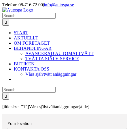
Skip
Telefon: 08-716 72 00
|
info@autospa.se
to
content
Search
for:
START
AKTUELLT
OM FÖRETAGET
BEHANDLINGAR
AVANCERAD AUTOMATTVÄTT
TVÄTTA SJÄLV SERVICE
BUTIKEN
KONTAKTA OSS
Våra självtvätt anläggningar
Search
for:
[title size=”1″]Våra självtvättanläggningar[/title]
Your location